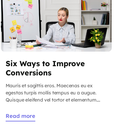
Six Ways to Improve
Conversions
Mauris et sagittis eros. Maecenas eu ex
egestas turpis mollis tempus eu a augue.
Quisque eleifend vel tortor et elementum.
Praesent et sagittis ligula. Duis vel tincidunt
libero. Cras maximus eros non quam
Read more
convallis consectetur. Proin sed dignissim
dolor. Aliquam interdum, tortor a viverra