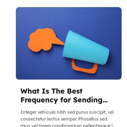
convallis, mi nisl congue lacus, dictum
aliquam nisl neque vitae magna. […]
What Is The Best
Frequency for Sending
Marketing Emails?
Integer vehicula nibh sed purus suscipit, vel
consectetur lectus semper. Phasellus sed
risus vel lorem condimentum pellentesque id