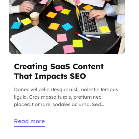
Creating SaaS Content
That Impacts SEO
Donec vel pellentesque nisl, molestie tempus
ligula. Cras massa turpis, pretium nec
placerat ornare, sodales ac urna. Sed
commodo semper fermentum. Phasellus
bibendum lorem nisi, et efficitur sapien
Read more
dapibus sed. Suspendisse iaculis erat ut enim
tincidunt, vitae bibendum lorem mattis.