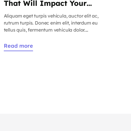
That Will Impact Your
Business
Aliquam eget turpis vehicula, auctor elit ac,
rutrum turpis. Donec enim elit, interdum eu
tellus quis, fermentum vehicula dolor.
Praesent in quam erat. Nam rutrum justo
vitae eros efficitur accumsan. Phasellus
Read more
scelerisque, massa ut venenatis tristique,
purus arcu volutpat orci, blandit varius nisl
orci ut arcu. Sed pharetra non leo a cursus.
Donec nunc nisl, […]