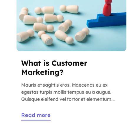
What is Customer
Marketing?
Mauris et sagittis eros. Maecenas eu ex
egestas turpis mollis tempus eu a augue.
Quisque eleifend vel tortor et elementum.
Praesent et sagittis ligula. Duis vel tincidunt
libero. Cras maximus eros non quam
Read more
convallis consectetur. Proin sed dignissim
dolor. Aliquam interdum, tortor a viverra