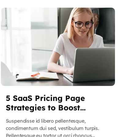
convallis, mi nisl congue lacus, dictum
aliquam nisl neque vitae magna. […]
5 SaaS Pricing Page
Strategies to Boost
Conversion Rates
Suspendisse id libero pellentesque,
condimentum dui sed, vestibulum turpis.
Pellentesque eu tortor ut orci rhoncus