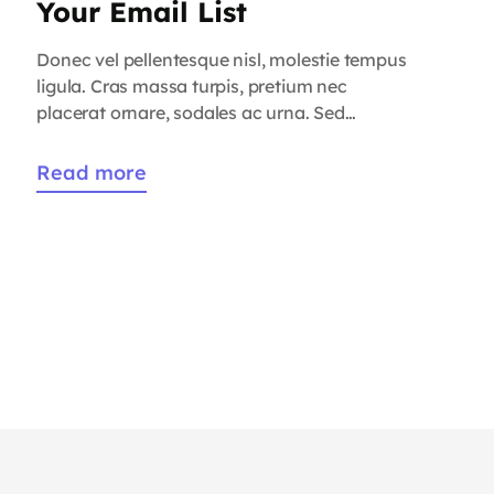
Your Email List
Donec vel pellentesque nisl, molestie tempus
ligula. Cras massa turpis, pretium nec
placerat ornare, sodales ac urna. Sed
commodo semper fermentum. Phasellus
bibendum lorem nisi, et efficitur sapien
Read more
dapibus sed. Suspendisse iaculis erat ut enim
tincidunt, vitae bibendum lorem mattis.
Quisque sed nunc quis nisi aliquam dictum at
ac velit. Suspendisse orci nunc, condimentum
sit […]