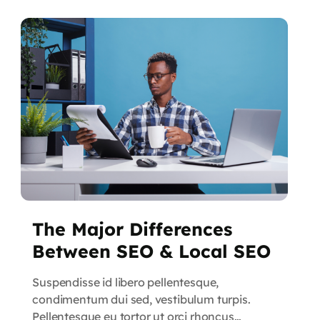
Quisque sed nunc quis nisi aliquam dictum at
ac velit. Suspendisse orci nunc,
condimentum sit […]
The Major Differences
Between SEO & Local SEO
Suspendisse id libero pellentesque,
condimentum dui sed, vestibulum turpis.
Pellentesque eu tortor ut orci rhoncus